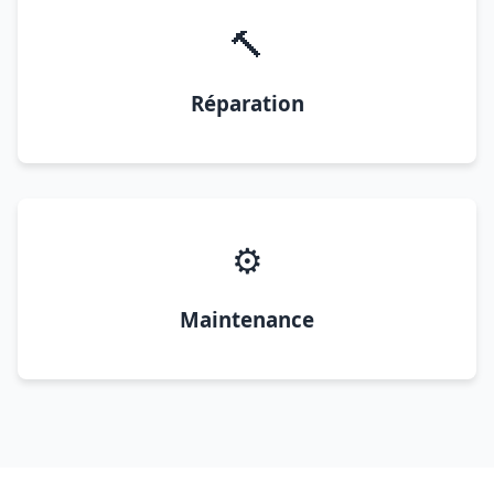
🔨
Réparation
⚙️
Maintenance