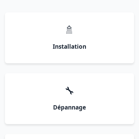
🚿
Installation
🔧
Dépannage