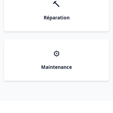
🔨
Réparation
⚙️
Maintenance