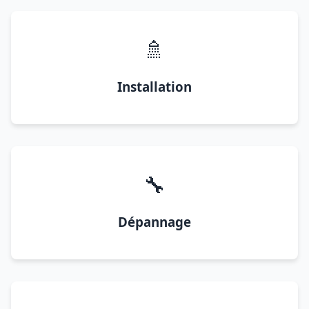
🚿
Installation
🔧
Dépannage