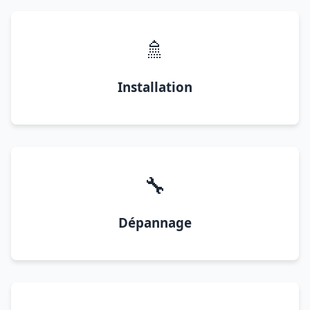
🚿
Installation
🔧
Dépannage