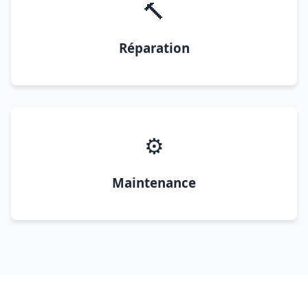
🔨
Réparation
⚙️
Maintenance