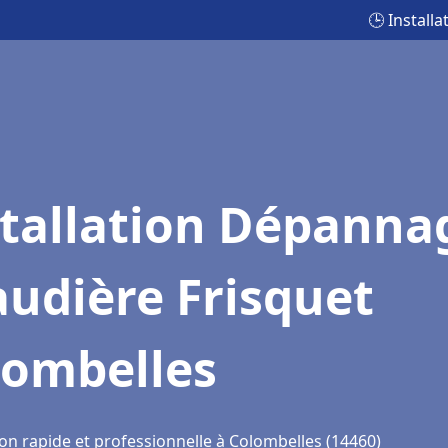
🕒 Install
stallation Dépanna
udière Frisquet
lombelles
ion rapide et professionnelle à Colombelles (14460)