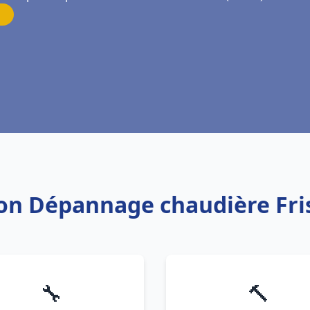
tion Dépannage chaudière Fr
🔧
🔨