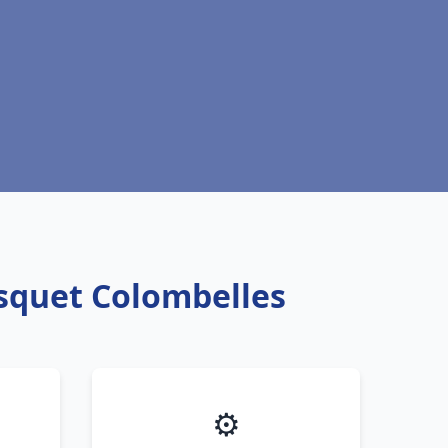
isquet Colombelles
⚙️