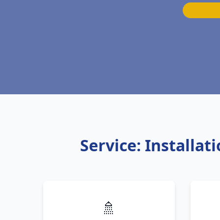
Service: Installa
🚿