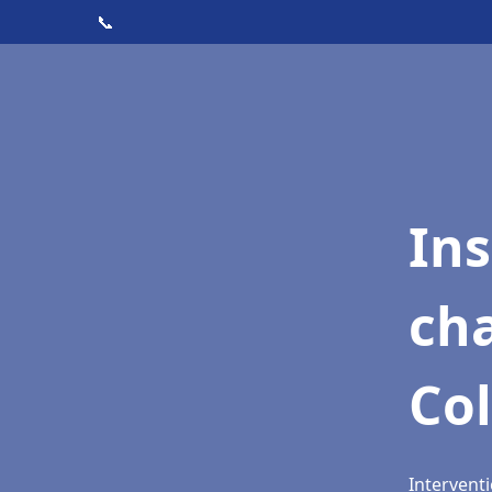
📞
In
cha
Co
Intervent