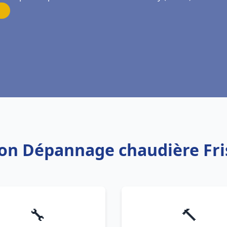
ation Dépannage chaudière F
🔧
🔨