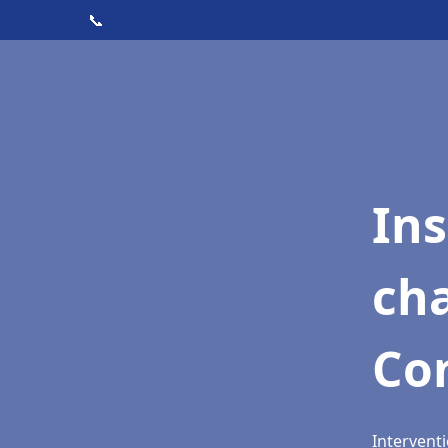
📞
In
cha
Co
Intervent