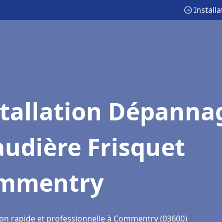
🕒 Instal
stallation Dépanna
udière Frisquet
mmentry
ion rapide et professionnelle à Commentry (03600)