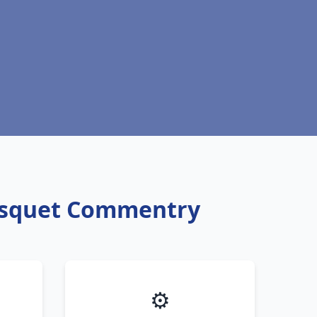
risquet Commentry
⚙️