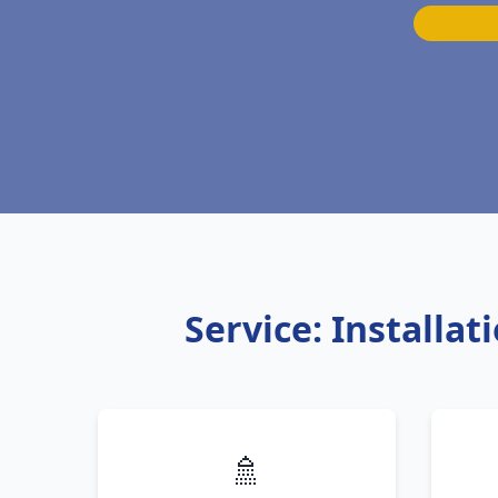
Service: Install
🚿