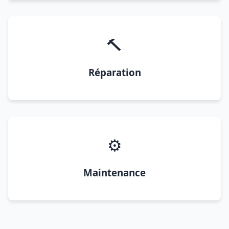
🔨
Réparation
⚙️
Maintenance