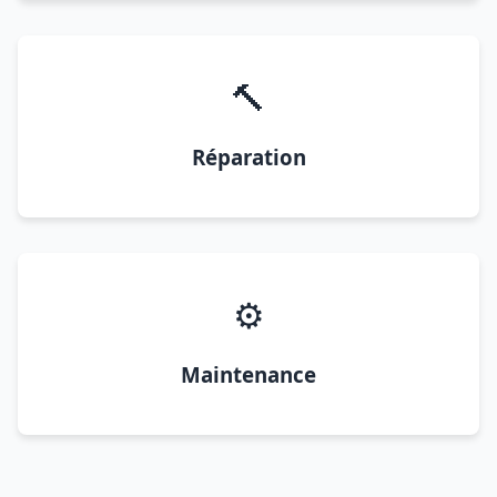
🔨
Réparation
⚙️
Maintenance