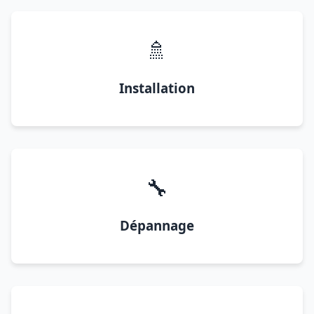
🚿
Installation
🔧
Dépannage