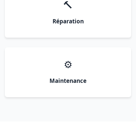
🔨
Réparation
⚙️
Maintenance