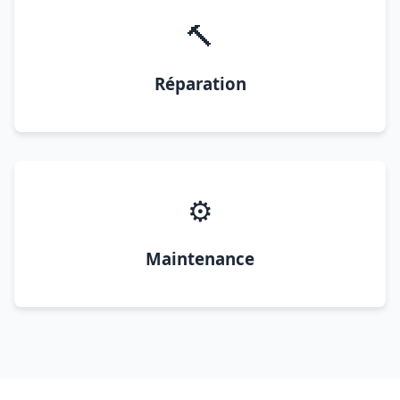
🔨
Réparation
⚙️
Maintenance