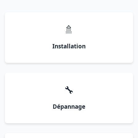
🚿
Installation
🔧
Dépannage