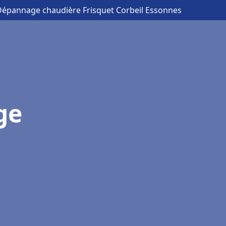
n Dépannage chaudière Frisquet Corbeil Essonnes
ge