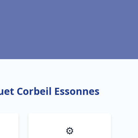
uet Corbeil Essonnes
⚙️