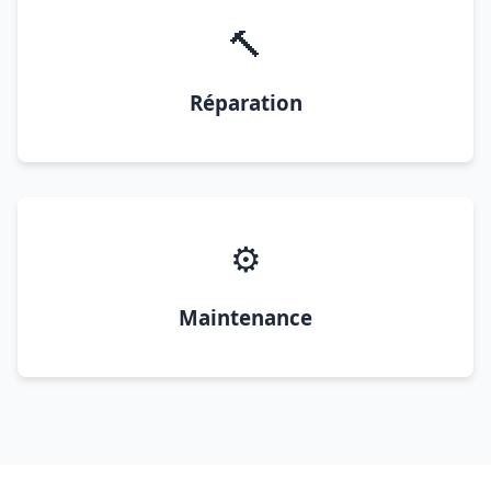
🔨
Réparation
⚙️
Maintenance