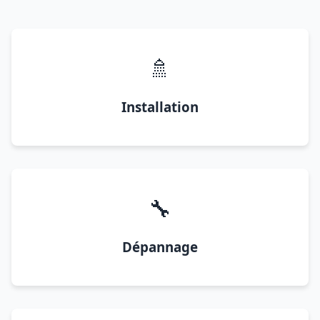
🚿
Installation
🔧
Dépannage