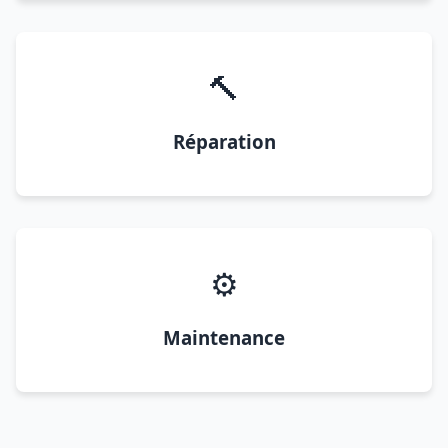
🔨
Réparation
⚙️
Maintenance