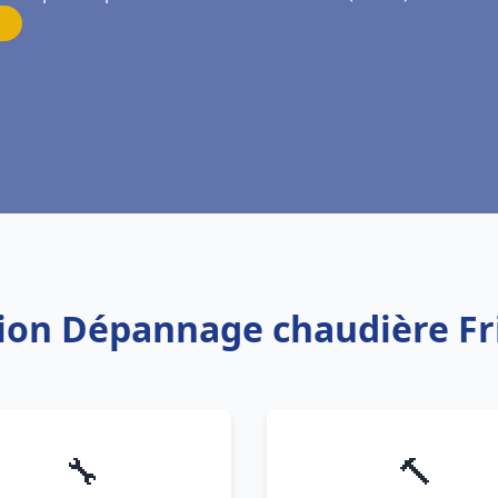
ation Dépannage chaudière F
🔧
🔨