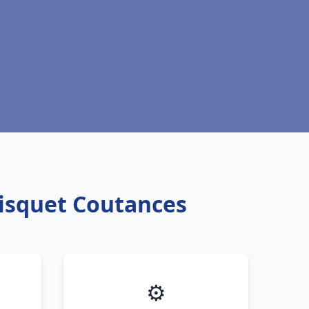
risquet Coutances
⚙️