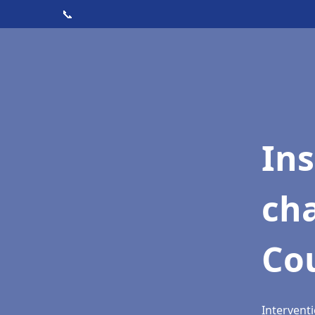
📞
In
cha
Co
Intervent