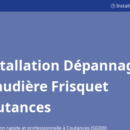
🕒 Insta
stallation Dépanna
udière Frisquet
utances
ion rapide et professionnelle à Coutances (50200)