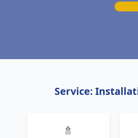
Service: Install
🚿