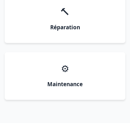
🔨
Réparation
⚙️
Maintenance