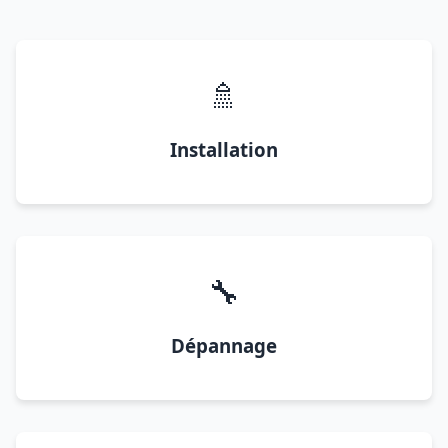
🚿
Installation
🔧
Dépannage