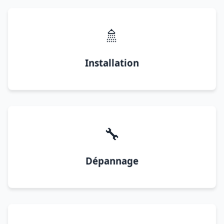
🚿
Installation
🔧
Dépannage