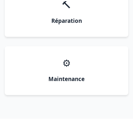
🔨
Réparation
⚙️
Maintenance