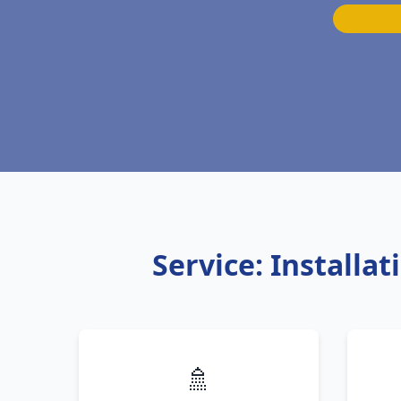
Service: Install
🚿