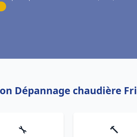
ation Dépannage chaudière Fr
🔧
🔨