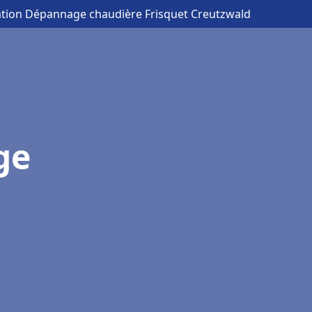
lation Dépannage chaudière Frisquet Creutzwald
ge