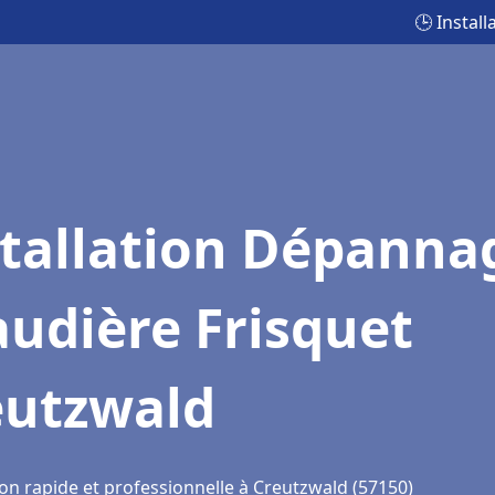
🕒 Instal
stallation Dépanna
udière Frisquet
eutzwald
ion rapide et professionnelle à Creutzwald (57150)