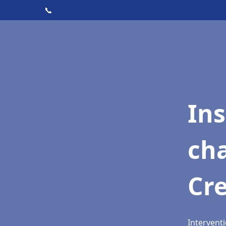
📞
In
cha
Cr
Intervent