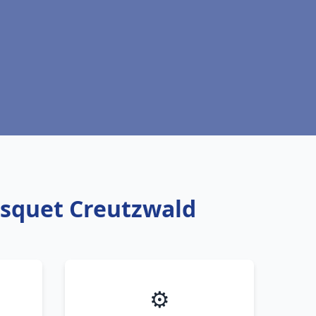
isquet Creutzwald
⚙️