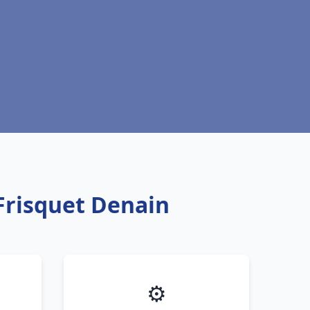
Frisquet Denain
⚙️