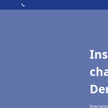
📞
In
cha
De
Interventi