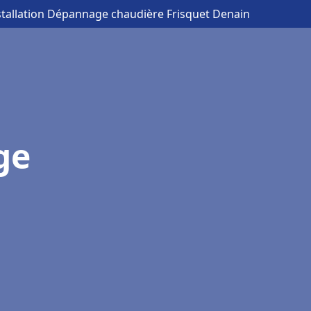
stallation Dépannage chaudière Frisquet Denain
ge