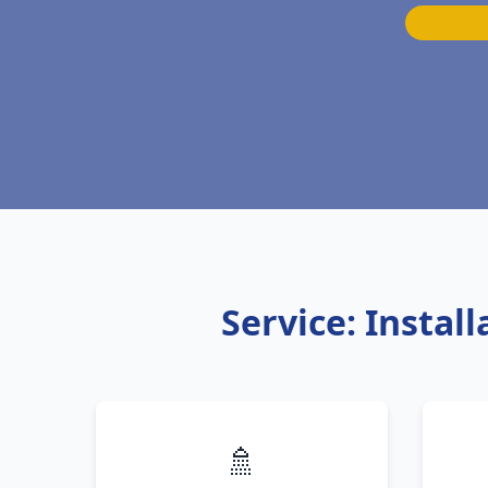
Service: Insta
🚿