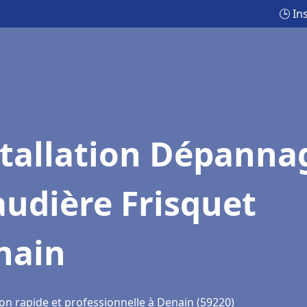
🕒 In
stallation Dépanna
udière Frisquet
nain
on rapide et professionnelle à Denain (59220)