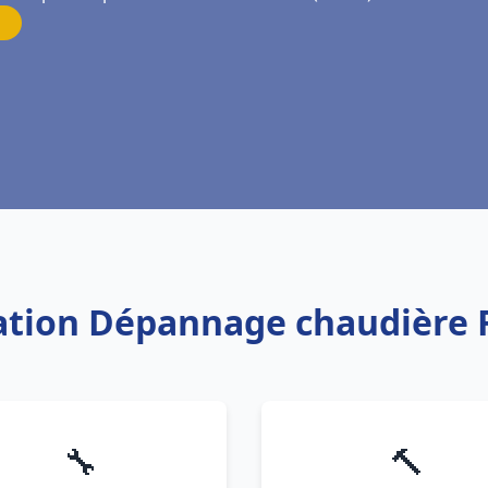
llation Dépannage chaudière 
🔧
🔨