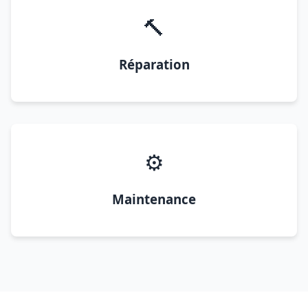
🔨
Réparation
⚙️
Maintenance