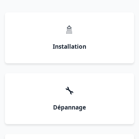
🚿
Installation
🔧
Dépannage