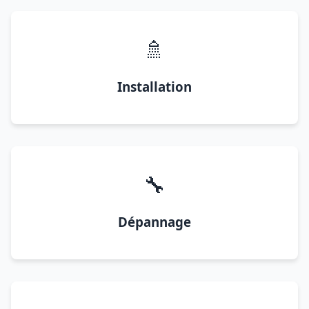
🚿
Installation
🔧
Dépannage