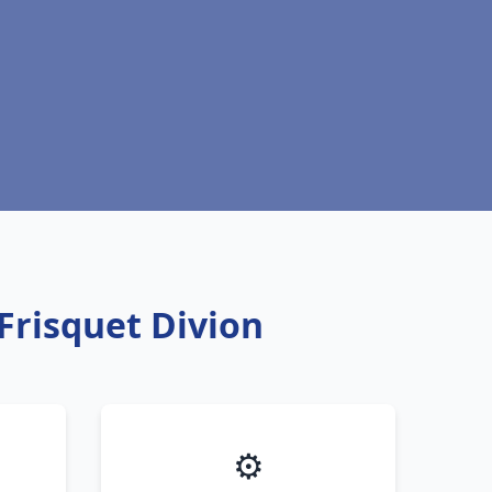
Frisquet Divion
⚙️