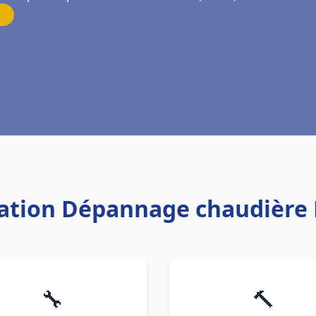
llation Dépannage chaudière 
🔧
🔨