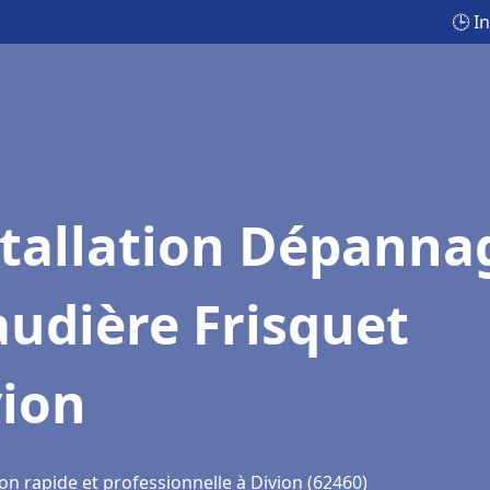
🕒 I
stallation Dépanna
udière Frisquet
vion
on rapide et professionnelle à Divion (62460)