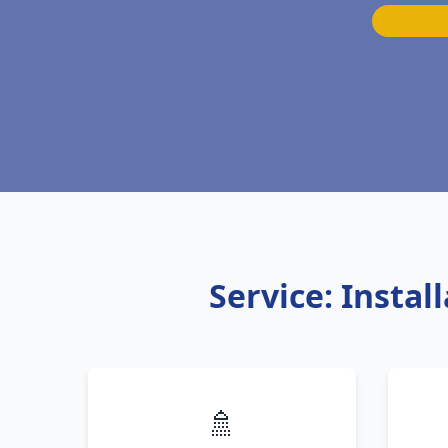
Service: Insta
🚿