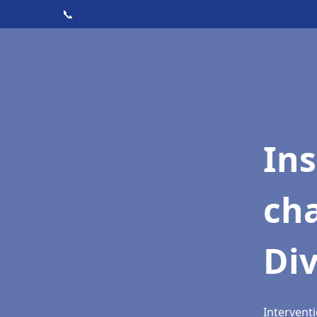
📞
In
cha
Di
Interventi