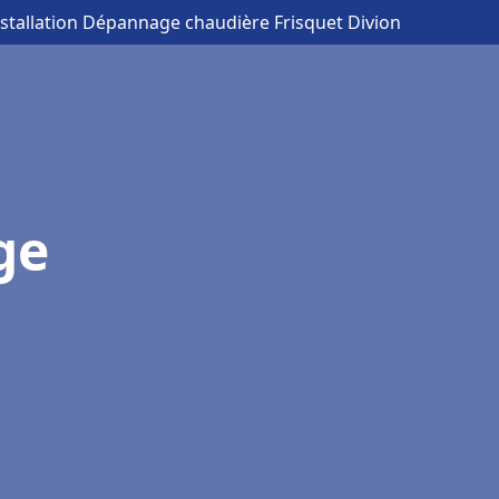
nstallation Dépannage chaudière Frisquet Divion
ge