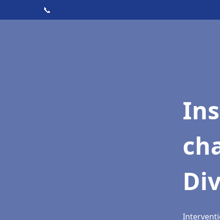
📞
In
cha
Div
Interventi