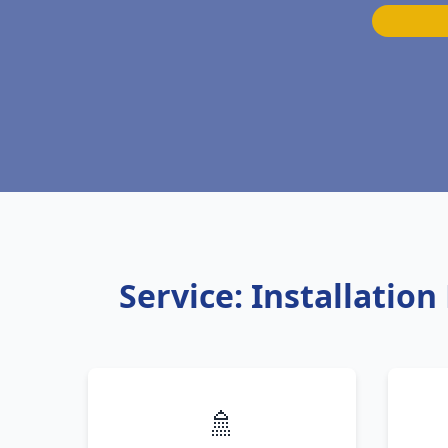
Service: Installatio
🚿