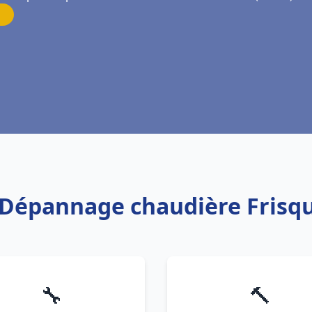
n Dépannage chaudière Frisq
🔧
🔨