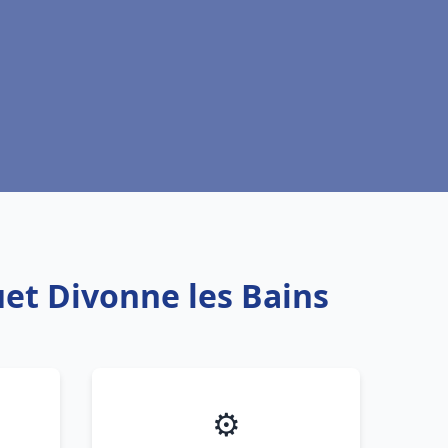
uet Divonne les Bains
⚙️