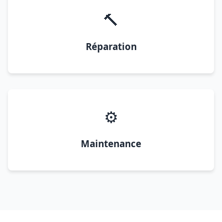
🔨
Réparation
⚙️
Maintenance