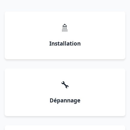
🚿
Installation
🔧
Dépannage