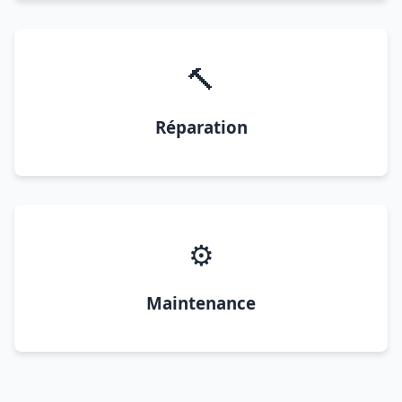
🔨
Réparation
⚙️
Maintenance