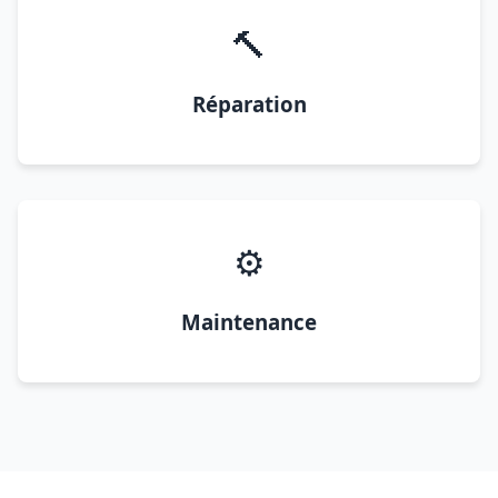
🔨
Réparation
⚙️
Maintenance