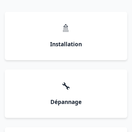
🚿
Installation
🔧
Dépannage