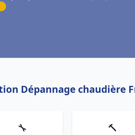
lation Dépannage chaudière 
🔧
🔨