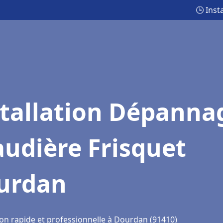
🕒 Ins
stallation Dépanna
udière Frisquet
urdan
ion rapide et professionnelle à Dourdan (91410)