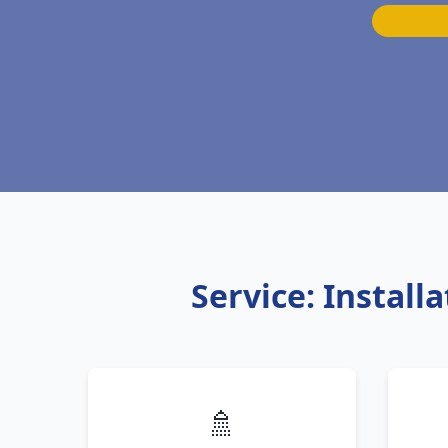
Service: Instal
🚿