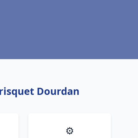
Frisquet Dourdan
⚙️