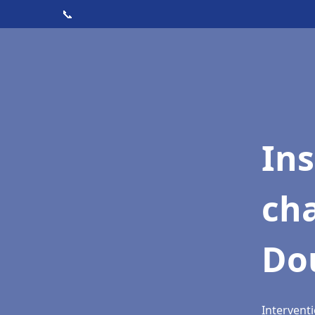
📞
In
cha
Do
Intervent