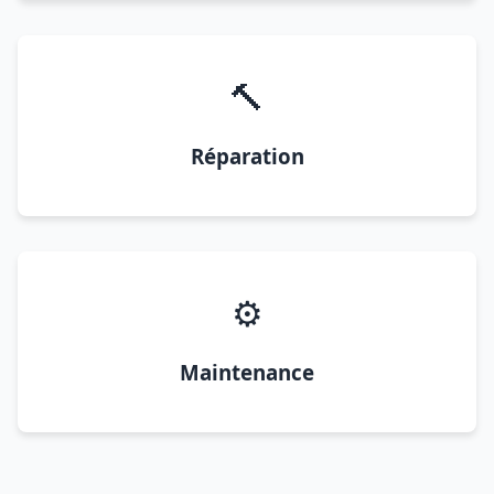
🔨
Réparation
⚙️
Maintenance