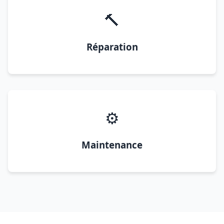
🔨
Réparation
⚙️
Maintenance