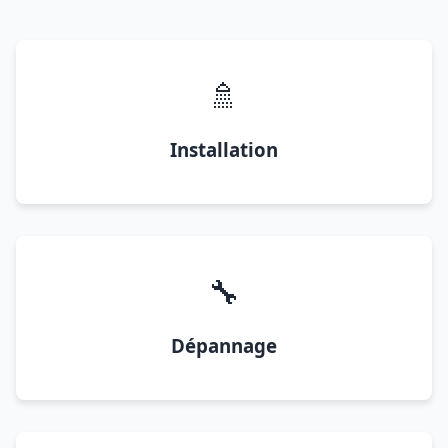
🚿
Installation
🔧
Dépannage