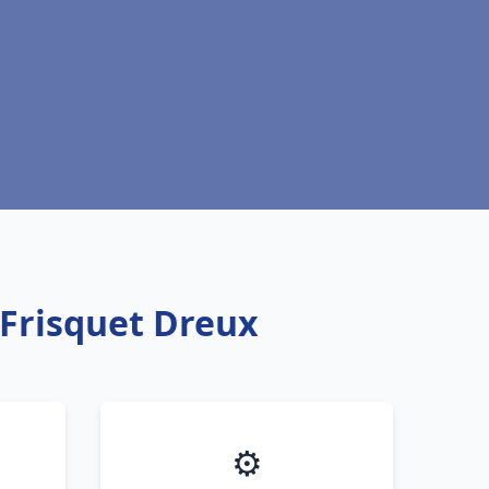
 Frisquet Dreux
⚙️