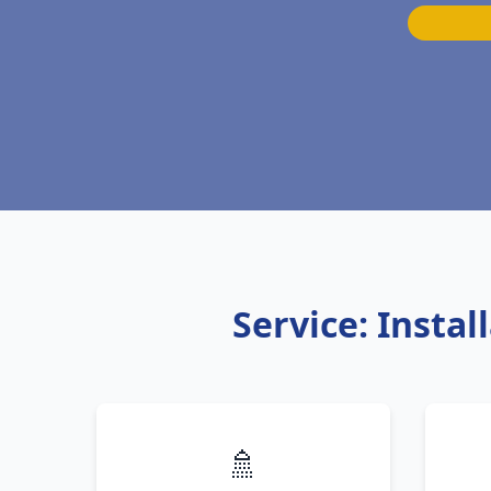
Service: Insta
🚿