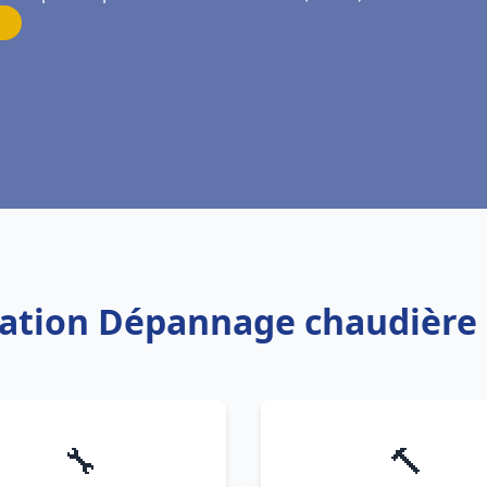
llation Dépannage chaudière
🔧
🔨