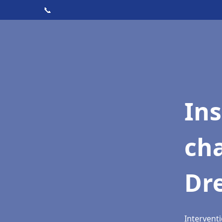
📞
In
cha
Dr
Interventi