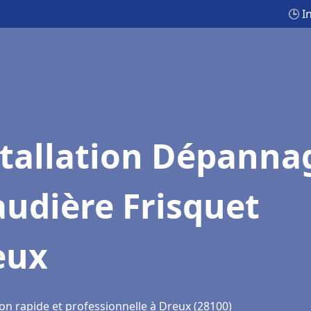
🕒 I
stallation Dépanna
udière Frisquet
eux
on rapide et professionnelle à Dreux (28100)