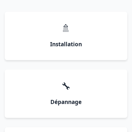
🚿
Installation
🔧
Dépannage