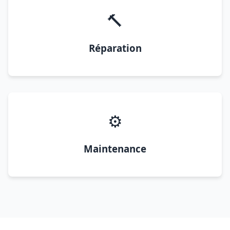
🔨
Réparation
⚙️
Maintenance