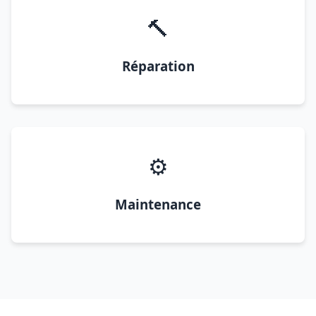
🔨
Réparation
⚙️
Maintenance