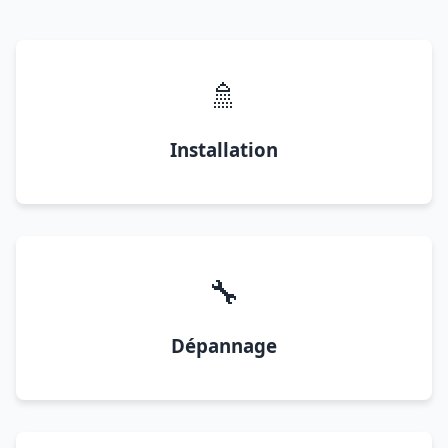
🚿
Installation
🔧
Dépannage