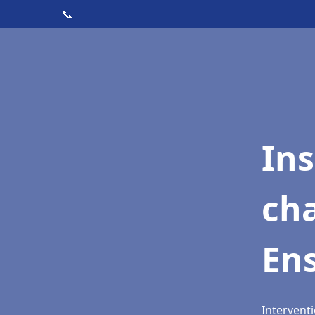
📞
In
cha
En
Intervent