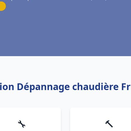
ation Dépannage chaudière F
🔧
🔨