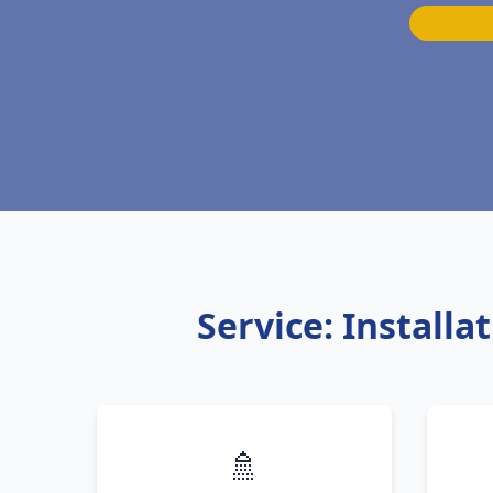
Service: Install
🚿