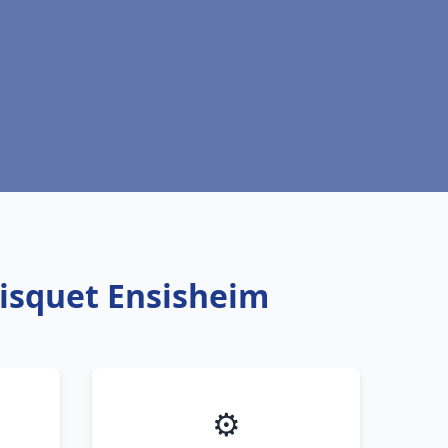
risquet Ensisheim
⚙️