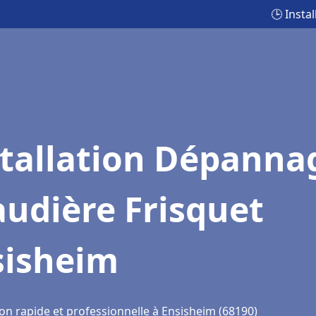
🕒 Insta
stallation Dépanna
udière Frisquet
sisheim
ion rapide et professionnelle à Ensisheim (68190)