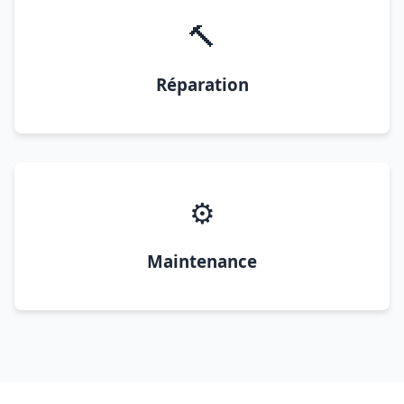
🔨
Réparation
⚙️
Maintenance