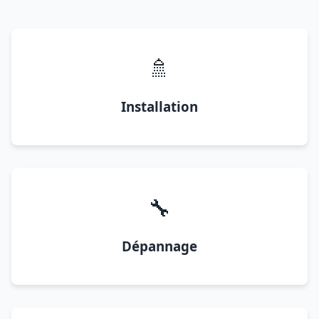
🚿
Installation
🔧
Dépannage