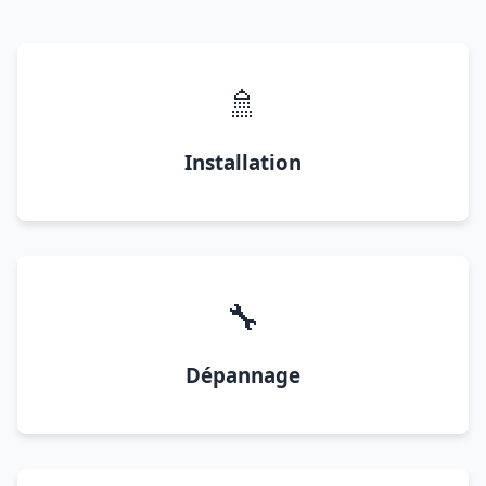
🚿
Installation
🔧
Dépannage