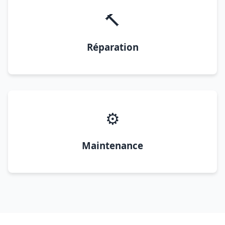
🔨
Réparation
⚙️
Maintenance