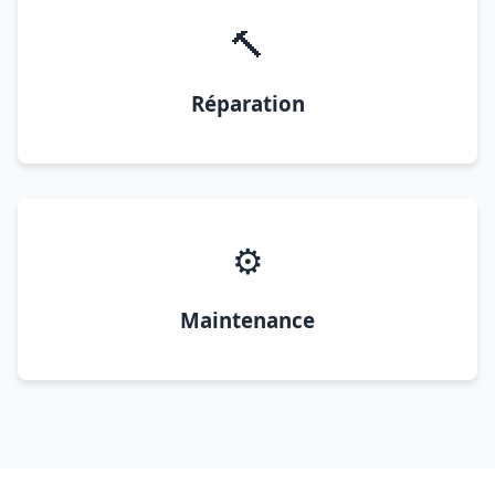
🔨
Réparation
⚙️
Maintenance