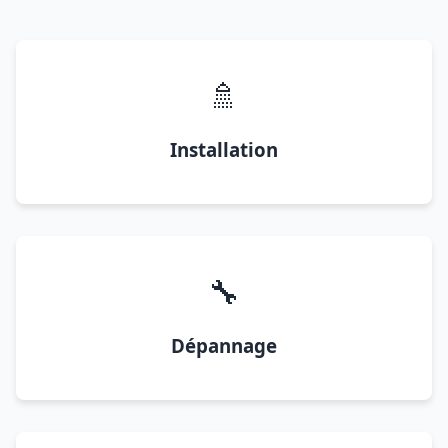
🚿
Installation
🔧
Dépannage