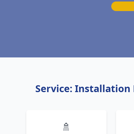
Service: Installatio
🚿