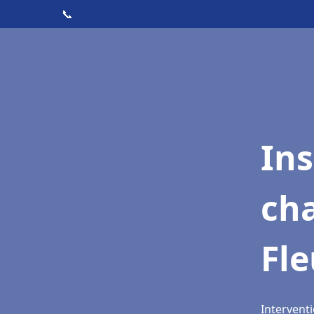
📞
In
cha
Fle
Interventi