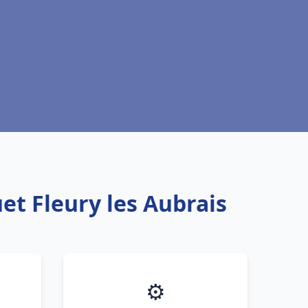
et Fleury les Aubrais
⚙️