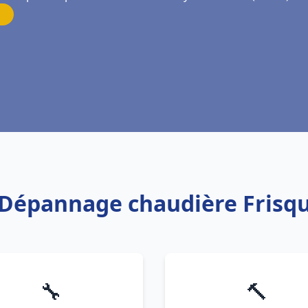
n Dépannage chaudière Frisqu
🔧
🔨