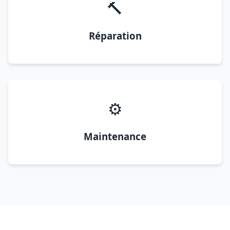
🔨
Réparation
⚙️
Maintenance