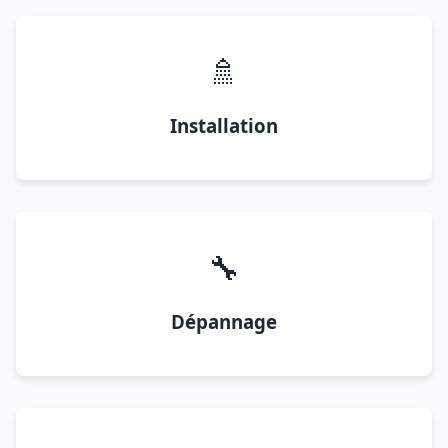
🚿
Installation
🔧
Dépannage