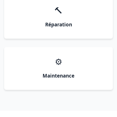
🔨
Réparation
⚙️
Maintenance