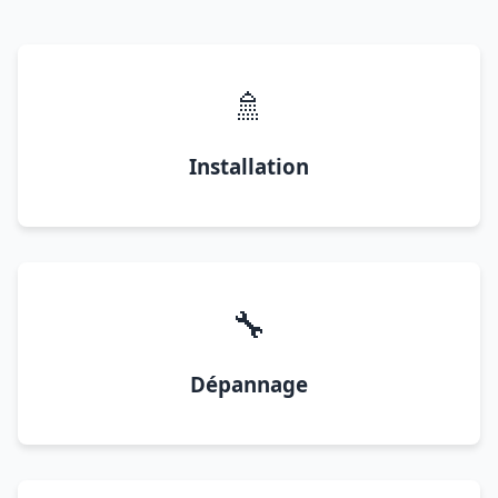
🚿
Installation
🔧
Dépannage