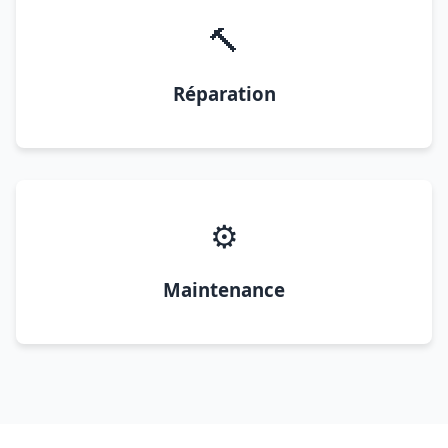
🔨
Réparation
⚙️
Maintenance