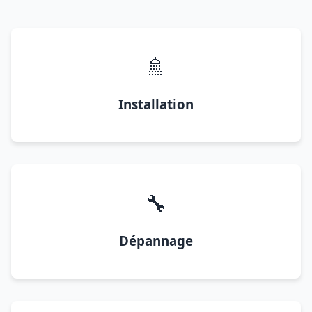
🚿
Installation
🔧
Dépannage