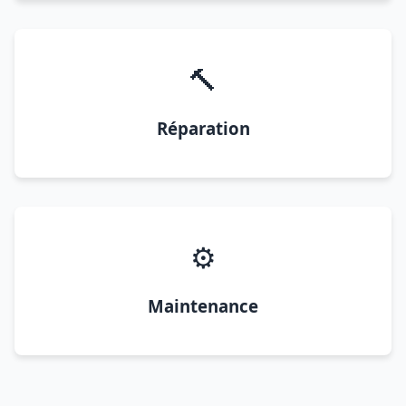
🔨
Réparation
⚙️
Maintenance