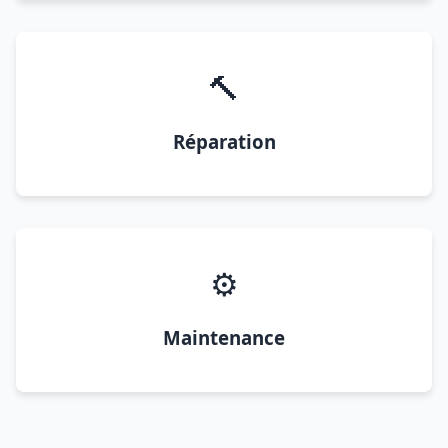
🔨
Réparation
⚙️
Maintenance