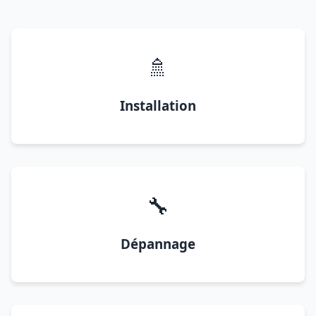
🚿
Installation
🔧
Dépannage