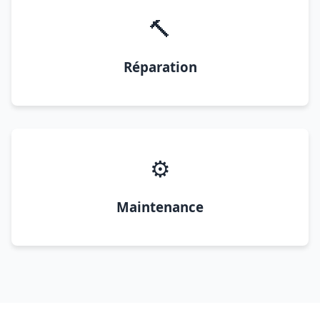
🔨
Réparation
⚙️
Maintenance