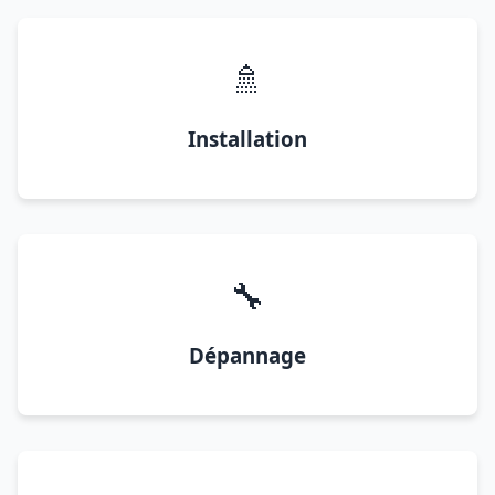
🚿
Installation
🔧
Dépannage