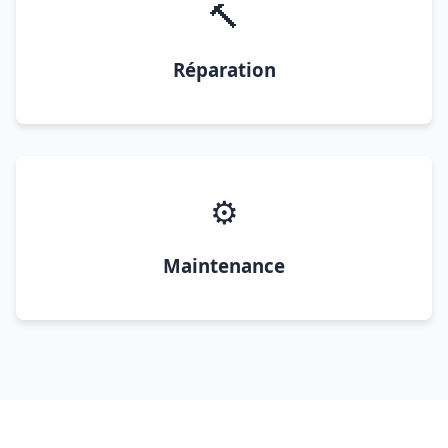
🔨
Réparation
⚙️
Maintenance