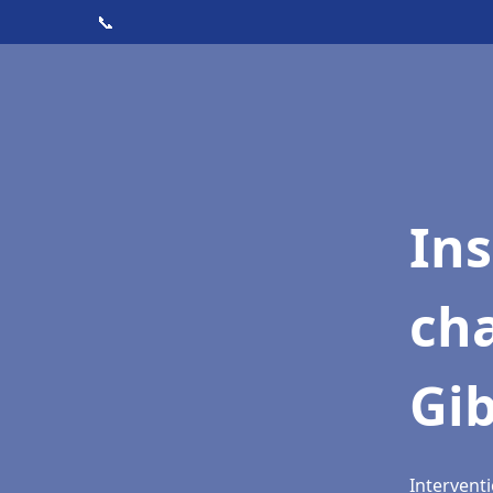
📞
In
cha
Gib
Interventi