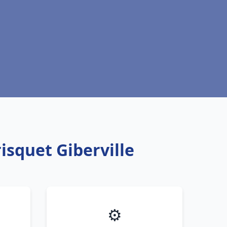
isquet Giberville
⚙️