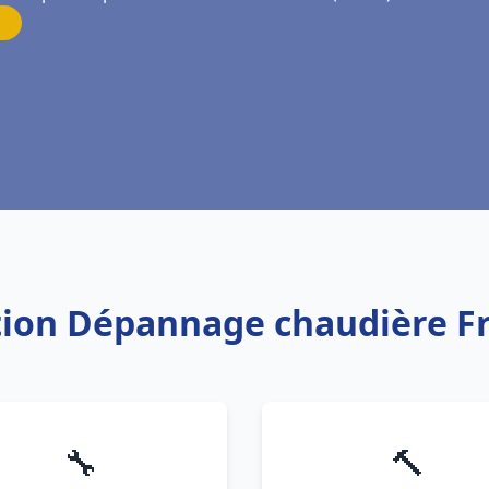
ation Dépannage chaudière Fr
🔧
🔨