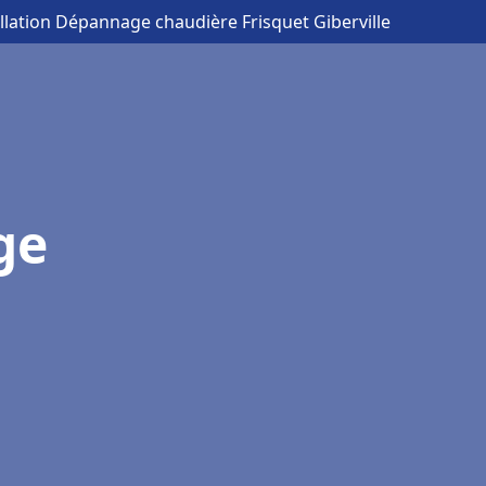
allation Dépannage chaudière Frisquet Giberville
ge