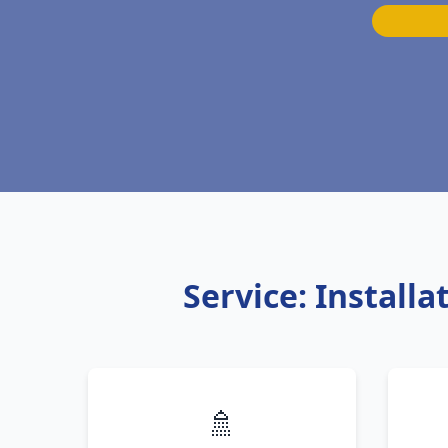
Service: Install
🚿