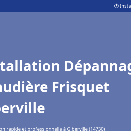
🕒 Inst
stallation Dépanna
udière Frisquet
erville
on rapide et professionnelle à Giberville (14730)