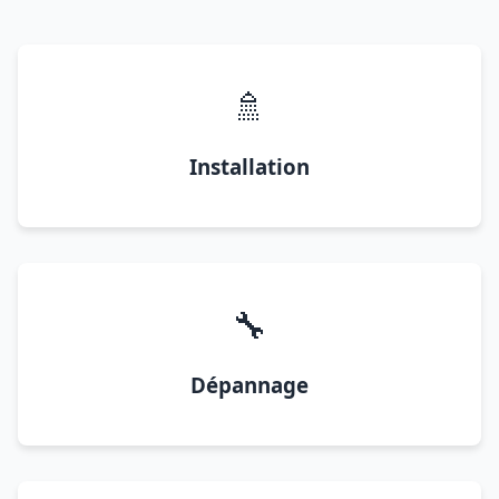
🚿
Installation
🔧
Dépannage