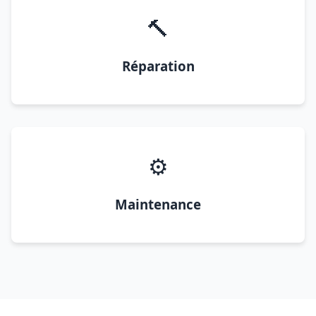
🔨
Réparation
⚙️
Maintenance