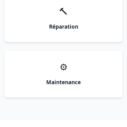
🔨
Réparation
⚙️
Maintenance