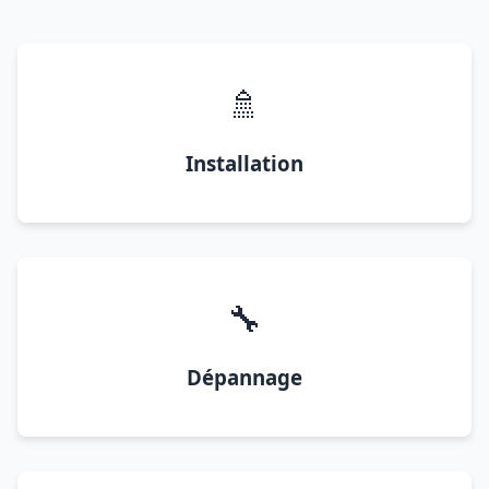
🚿
Installation
🔧
Dépannage