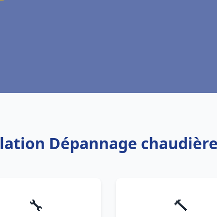
allation Dépannage chaudière
🔧
🔨