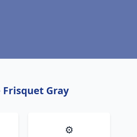
 Frisquet Gray
⚙️