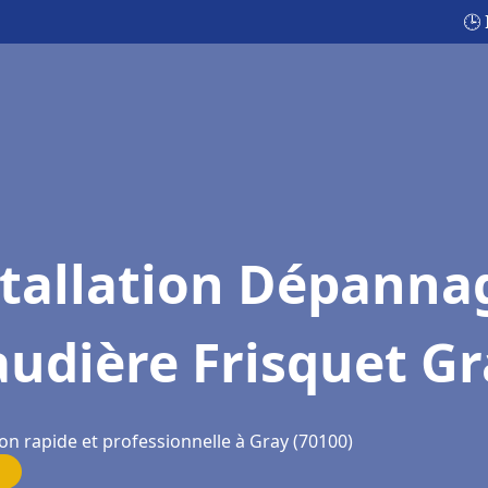
🕒
stallation Dépanna
udière Frisquet G
on rapide et professionnelle à Gray (70100)