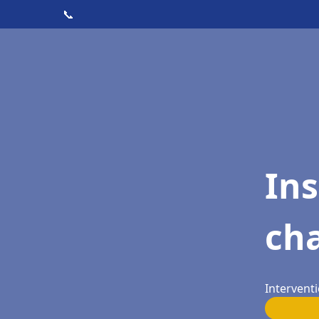
📞
In
cha
Interventi