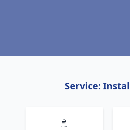
Service: Inst
🚿