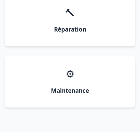
🔨
Réparation
⚙️
Maintenance