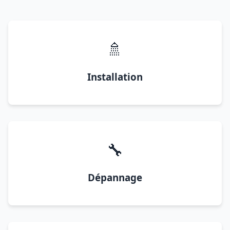
🚿
Installation
🔧
Dépannage