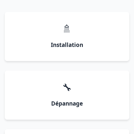
🚿
Installation
🔧
Dépannage