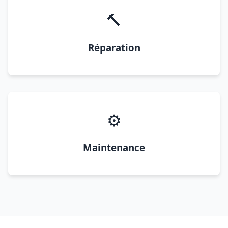
🔨
Réparation
⚙️
Maintenance