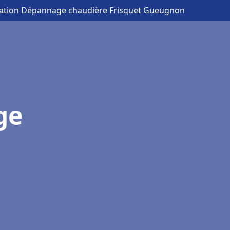
llation Dépannage chaudière Frisquet Gueugnon
ge