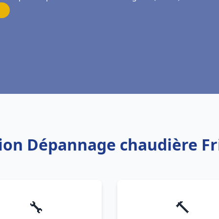
ation Dépannage chaudière 
🔧
🔨