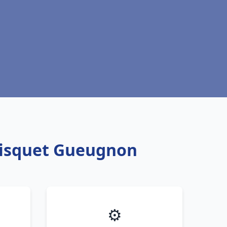
Frisquet Gueugnon
⚙️