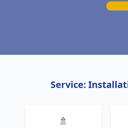
Service: Install
🚿