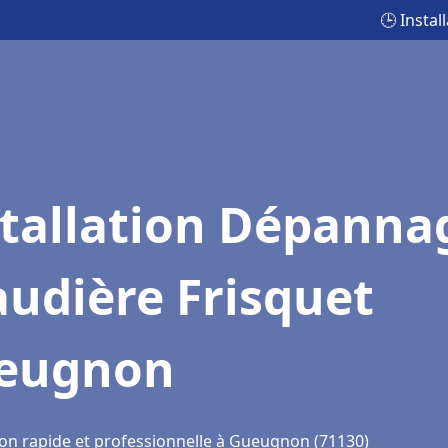
🕒 Insta
stallation Dépanna
udière Frisquet
eugnon
ion rapide et professionnelle à Gueugnon (71130)