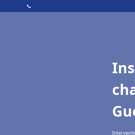
📞
In
cha
Gu
Intervent