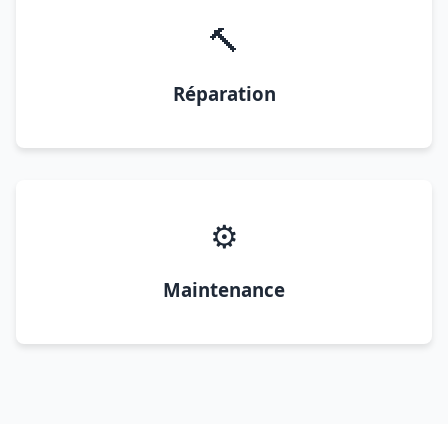
🔨
Réparation
⚙️
Maintenance