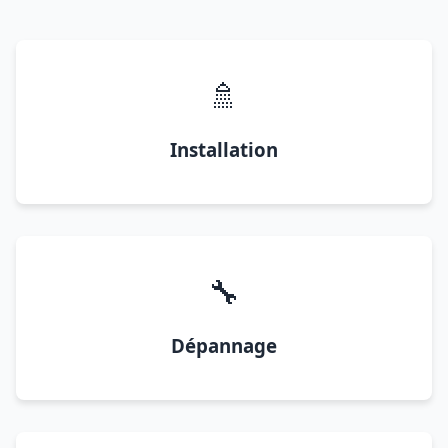
🚿
Installation
🔧
Dépannage